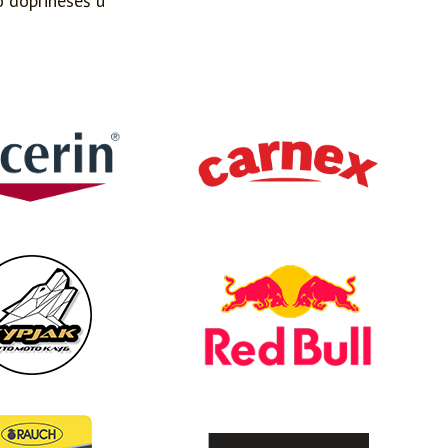
o doprineseš u