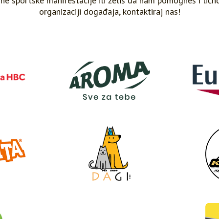
ajne sportske manifestacije ili želiš da nam pomogneš i ličn
organizaciji događaja, kontaktiraj nas!