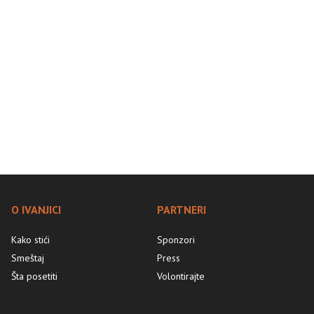
O IVANJICI
PARTNERI
Kako stići
Sponzori
Smeštaj
Press
Šta posetiti
Volontirajte