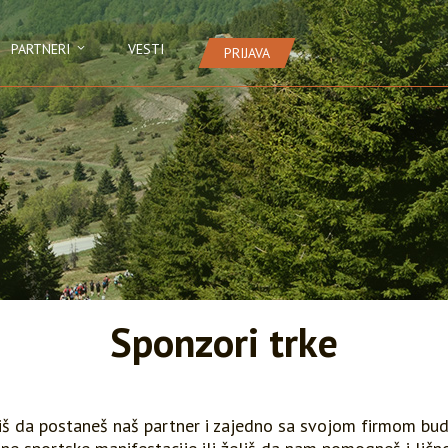
PARTNERI
VESTI
PRIJAVA
Sponzori trke
liš da postaneš naš partner i zajedno sa svojom firmom bu