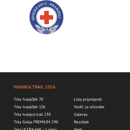
IVANJICA TRAIL 2026
Trka Ivanjičkih 7K
Lista prijavljenih
Trka Ivanjičkih 15k
Vodič za učesnike
Trka Ivanjica trail 23K
Galerija
Trka Golija PREMIUM 29K
Rezultati
Trka ULTRA 66K - 2 dana
Vesti