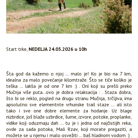
Start trke,
NEDELJA 24.05.2026 u 10h
Šta god da kažemo o njoj ... malo je! Ko je bio na 7 km,
idealna za malo povećanje kilomtraže. Što se tiče koliko je
teška ... lakša je od one 7 km :) . Oni koji su prešli preko
Mučnja više puta...ovo je dobra relaksacija : . Staza dobra,
što bi se reklo, pogled na drugu stranu Mučnja, trčljiva, ima
apsolutno sve elementnte vrhunske trail staze ... ali isto
tako i sve one dobre elemente za hodanje. Uz blage
nizbrdice, još blaže uzbrdice, šume, izvore, potoke, proplanke,
vidike koji oduzmaju dah ... tu je i jedna od najčistijih reka,
ovde za sada potoka, Mali Rzav, koji morate pregaziti, a
možete se u njemu i malo osvežiti ... baš hladnom vodom :) .