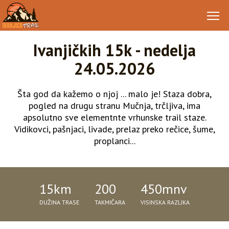
Ivanjičkih 15k - nedelja
24.05.2026
Šta god da kažemo o njoj ... malo je! Staza dobra,
pogled na drugu stranu Mučnja, trčljiva, ima
apsolutno sve elementnte vrhunske trail staze.
Vidikovci, pašnjaci, livade, prelaz preko rečice, šume,
proplanci...
15km
200
450mnv
DUŽINA TRASE
TAKMIČARA
VISINSKA RAZLIKA