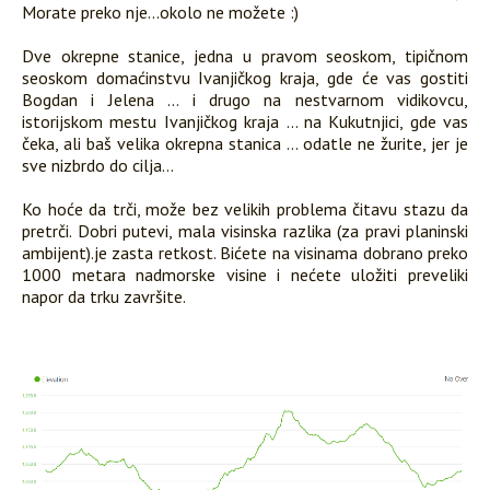
Morate preko nje...okolo ne možete :)
Dve okrepne stanice, jedna u pravom seoskom, tipičnom
seoskom domaćinstvu Ivanjičkog kraja, gde će vas gostiti
Bogdan i Jelena ... i drugo na nestvarnom vidikovcu,
istorijskom mestu Ivanjičkog kraja ... na Kukutnjici, gde vas
čeka, ali baš velika okrepna stanica ... odatle ne žurite, jer je
sve nizbrdo do cilja...
Ko hoće da trči, može bez velikih problema čitavu stazu da
pretrči. Dobri putevi, mala visinska razlika (za pravi planinski
ambijent).je zasta retkost. Bićete na visinama dobrano preko
1000 metara nadmorske visine i nećete uložiti preveliki
napor da trku završite.