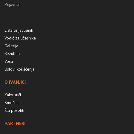
Prijavi se
Lista prijavljenih
Vodič za učesnike
Galerija
Rezultati
Vesti
Uslovi korišćenja
O IVANJICI
Kako stići
Smeštaj
Šta posetiti
PARTNERI