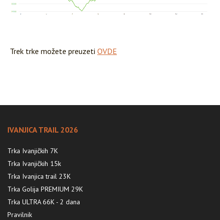
Trek trke možete preuzeti
OVDE
IVANJICA TRAIL 2026
Trka Ivanjičkih 7K
Trka Ivanjičkih 15k
Trka Ivanjica trail 23K
Trka Golija PREMIUM 29K
Trka ULTRA 66K - 2 dana
Pravilnik