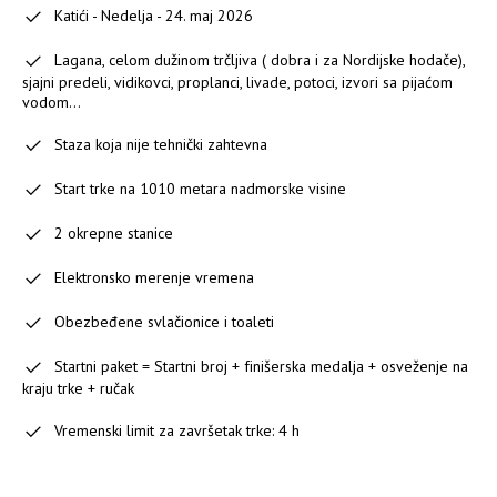
Katići - Nedelja - 24. maj 2026
Lagana, celom dužinom trčljiva ( dobra i za Nordijske hodače),
sjajni predeli, vidikovci, proplanci, livade, potoci, izvori sa pijaćom
vodom...
Staza koja nije tehnički zahtevna
Start trke na 1010 metara nadmorske visine
2 okrepne stanice
Elektronsko merenje vremena
Obezbeđene svlačionice i toaleti
Startni paket = Startni broj + finišerska medalja + osveženje na
kraju trke + ručak
Vremenski limit za završetak trke: 4 h